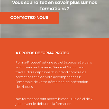
Vous souhaitez en savoir plus sur nos
formations ?
CONTACTEZ-NOUS
A PROPOS DE FORMA PROTEC
Forma-Protec® est une société spécialisée dans
les
formations Hygiène, Santé et Sécurité au
travail.
Nous disposons d’un grand nombre de
prestations afin de vous accompagner sur
l’ensemble de votre démarche de prévention
des risques.
Nos formations sont accessibles sous un délai de 7
jours avant le début de la formation.