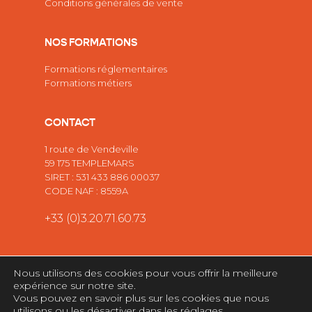
Conditions générales de vente
NOS FORMATIONS
Formations réglementaires
Formations métiers
CONTACT
1 route de Vendeville
59 175 TEMPLEMARS
SIRET : 531 433 886 00037
CODE NAF : 8559A
+33 (0)3.20.71.60.73
Nous utilisons des cookies pour vous offrir la meilleure
expérience sur notre site.
© 2026 Forma Protec. Site web réalisé par l'agence web
Vous pouvez en savoir plus sur les cookies que nous
Wapiti Agency
utilisons ou les désactiver dans les
réglages
.