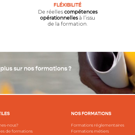
FLÉXIBILITÉ
De réelles
compétences
opérationnelles
à l’issu
de la formation.
plus sur nos formations ?
TILES
NOS FORMATIONS
es-nous?
Formations réglementaires
es de formations
Formations métiers