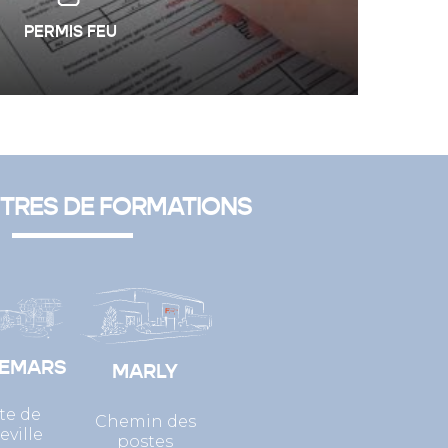
PERMIS FEU
TRES DE FORMATIONS
LEMARS
MARLY
ute de
Chemin des
eville
postes