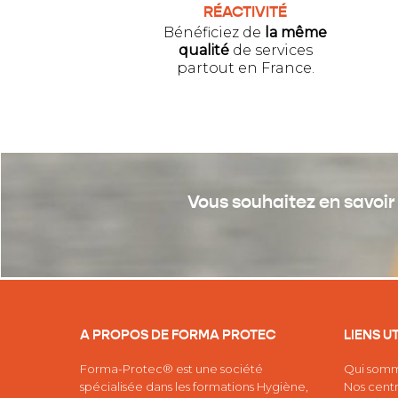
RÉACTIVITÉ
Bénéficiez de
la même
qualité
de services
partout en France.
Vous souhaitez en savoir 
A PROPOS DE FORMA PROTEC
LIENS U
Forma-Protec® est une société
Qui somm
spécialisée dans les
formations Hygiène,
Nos centr