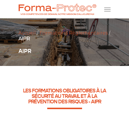
Accueil
/
Formations Réglementaires
/
AIPR
AIPR
LES FORMATIONS OBLIGATOIRES À LA
SÉCURITÉ AU TRAVAIL ET À LA
PRÉVENTION DES RISQUES - AIPR