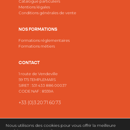
Catalogue particuliers
Mentions légales
Conditions générales de vente
NOS FORMATIONS
Formations réglementaires
Formations métiers
CONTACT
1 route de Vendeville
59 175 TEMPLEMARS
SIRET : 531 433 886 00037
CODE NAF : 8559A
+33 (0)3.20.71.60.73
Nous utilisons des cookies pour vous offrir la meilleure