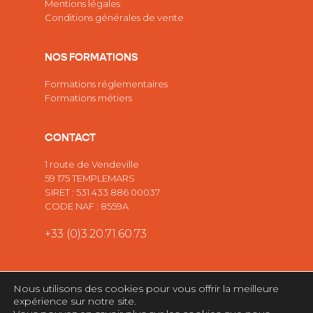
Mentions légales
Conditions générales de vente
NOS FORMATIONS
Formations réglementaires
Formations métiers
CONTACT
1 route de Vendeville
59 175 TEMPLEMARS
SIRET : 531 433 886 00037
CODE NAF : 8559A
+33 (0)3.20.71.60.73
Nous utilisons des cookies pour vous offrir la meilleure
expérience sur notre site.
© 2026 Forma Protec. Site web réalisé par l'agence web