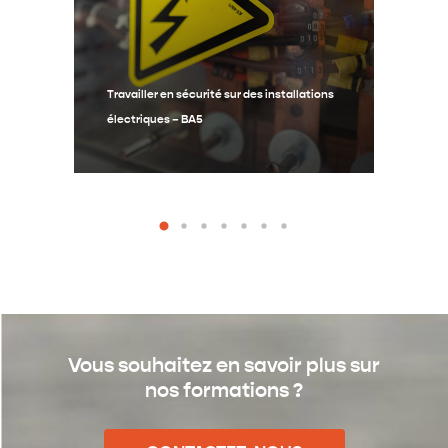
Travailler en sécurité sur des installations
Trav
électriques – BA5
éle
Vous souhaitez en savoir plus sur
nos formations ?