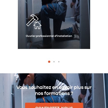
Ouvrier professionnel d’installation
Ouv
Vous souhaitez en savoir plus sur
nos formations ?