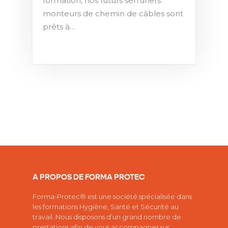
formation, nos futurs serruriers
monteurs de chemin de câbles sont
prêts à…
A PROPOS DE FORMA PROTEC
Forma-Protec® est une société spécialisée dans
les
formations Hygiène, Santé et Sécurité au
travail.
Nous disposons d’un grand nombre de
prestations afin de vous accompagner sur