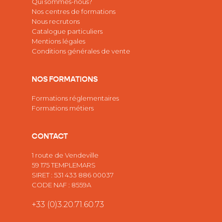
Qui sommes-nous?
Nos centres de formations
Nous recrutons
Catalogue particuliers
Mentions légales
Conditions générales de vente
NOS FORMATIONS
Formations réglementaires
Formations métiers
CONTACT
1 route de Vendeville
59 175 TEMPLEMARS
SIRET : 531 433 886 00037
CODE NAF : 8559A
+33 (0)3.20.71.60.73